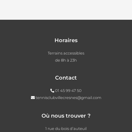
Horaires
Terrains accessibles
de 8h à 23h
Contact
01 45 99 47 50
tennisclubvillecresnes@gmail.com
Où nous trouver ?
1 rue du bois d’auteuil