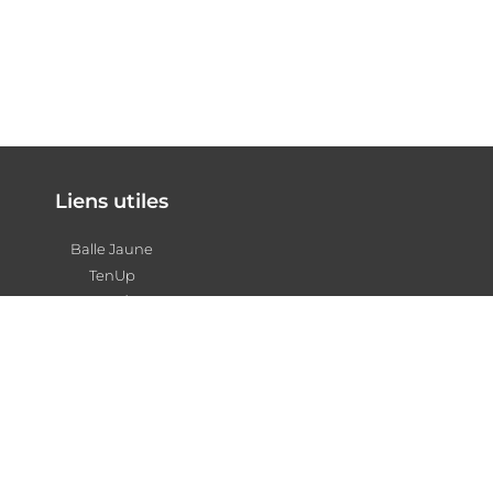
Liens utiles
Balle Jaune
TenUp
Les Déchaînés
/
Anybuddy