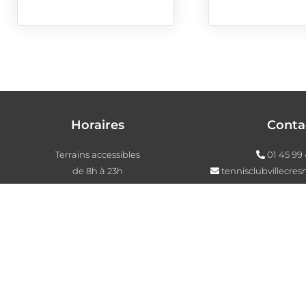
Horaires
Conta
Terrains accessibles
01 45 99 
de 8h à 23h
tennisclubvillecr