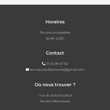
Horaires
Terrains accessibles
de 8h à 23h
Contact
01 45 99 47 50
tennisclubvillecresnes@gmail.com
Où nous trouver ?
1 rue du bois d’auteuil
94440 Villecresnes